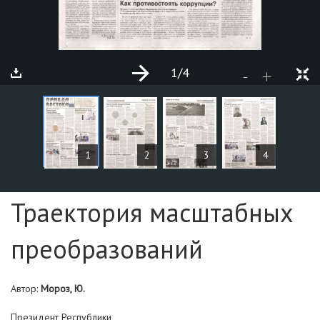
1
/4
+
-
СТАТЬИ
1
2
3
4
Страница №1
Траектория масштабных
преобразований
Автор:
Мороз, Ю.
Президент Республики