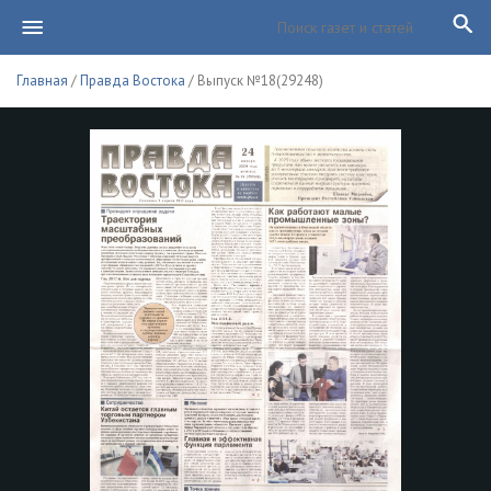
Главная
/
Правда Востока
/ Выпуск №18(29248)