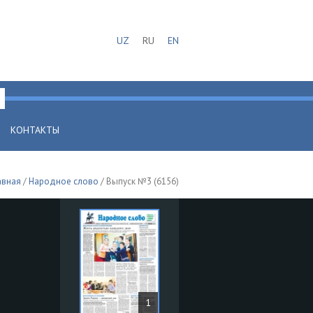
UZ
RU
EN
КОНТАКТЫ
авная
/
Народное слово
/ Выпуск №3 (6156)
1