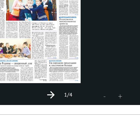
1
/4
+
-