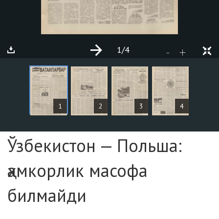
1
/4
+
-
СТАТЬИ
1
2
3
4
Страница №1
Ўзбекистон — Польша:
ҳамкорлик масофа
билмайди