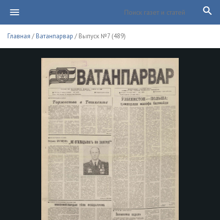
Главная
/
Ватанпарвар
/ Выпуск №7 (489)