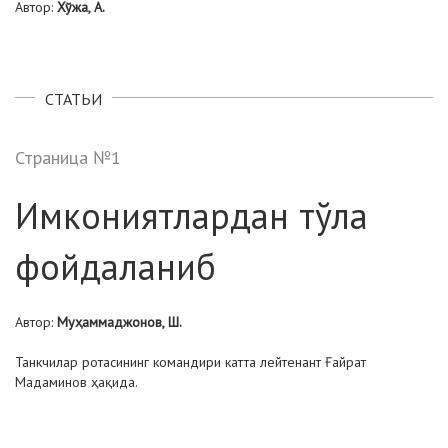
Автор:
Хўжа, А.
СТАТЬИ
Страница №1
Имкониятлардан тўла
фойдаланиб
Автор:
Муҳаммаджонов, Ш.
Танкчилар ротасининг командири катта лейтенант Ғайрат
Мадаминов ҳақида.