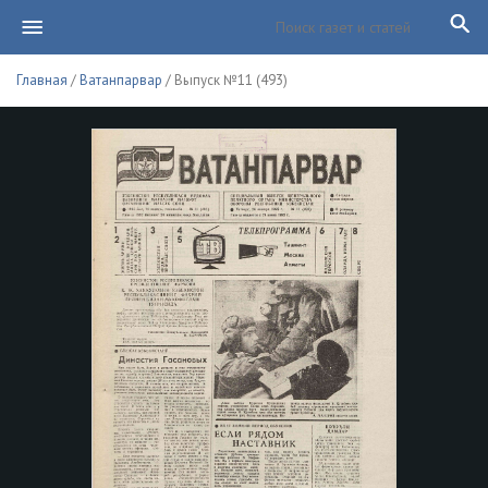
Главная
/
Ватанпарвар
/ Выпуск №11 (493)