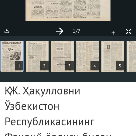
1
/7
+
-
СТАТЬИ
1
2
3
4
5
Страница №1
Қ. Ж. Ҳақулловни
Ўзбекистон
Республикасининг