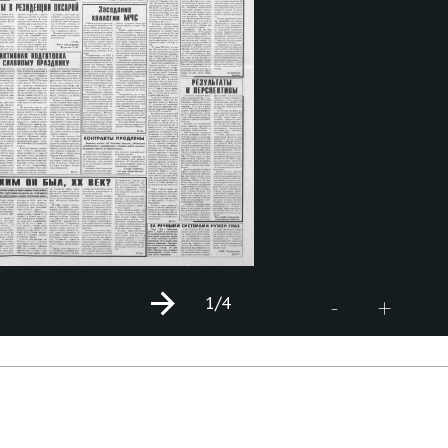
1
/4
+
-