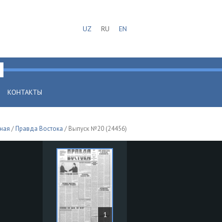
UZ
RU
EN
КОНТАКТЫ
ная
/
Правда Востока
/ Выпуск №20 (24456)
1