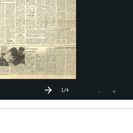
1
/4
+
-