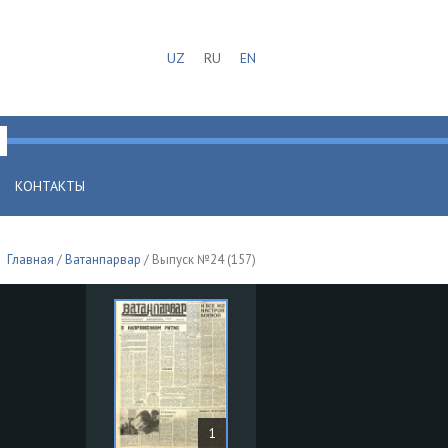
UZ
RU
EN
КОНТАКТЫ
Главная
/
Ватанпарвар
/ Выпуск №24 (157)
1