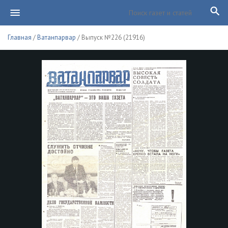
Главная
/
Ватанпарвар
/ Выпуск №226 (21916)