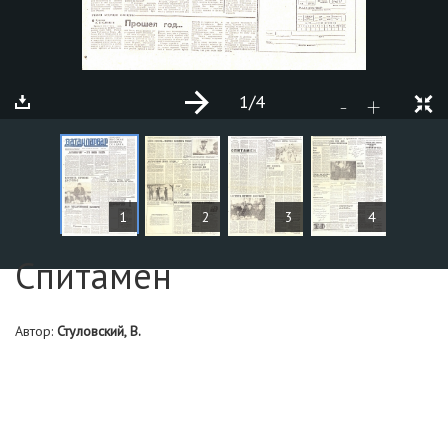
1
/4
+
-
Страница №3
1
2
3
4
Спитамен
Автор:
Стуловский, В.