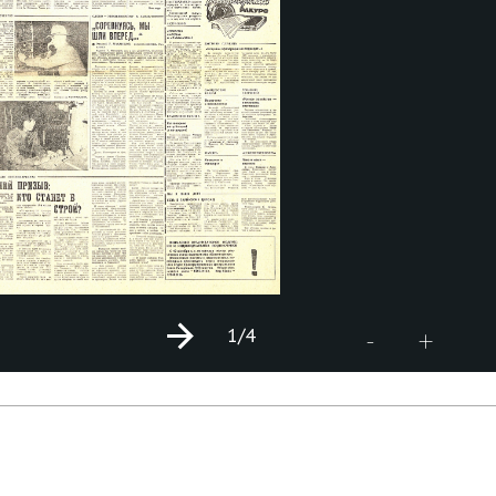
1
/4
+
-