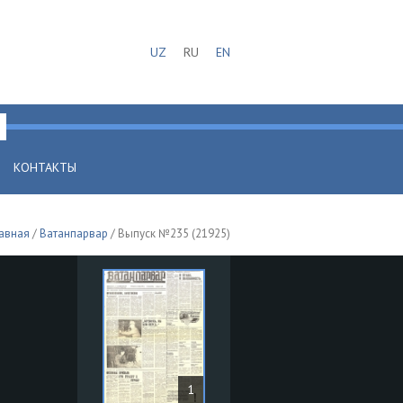
UZ
RU
EN
КОНТАКТЫ
авная
/
Ватанпарвар
/ Выпуск №235 (21925)
1