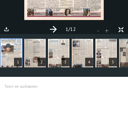
1
/12
+
-
СТАТЬИ
1
2
3
4
5
Текст не добавлен