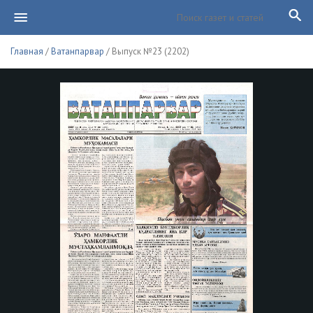
Главная
/
Ватанпарвар
/ Выпуск №23 (2202)