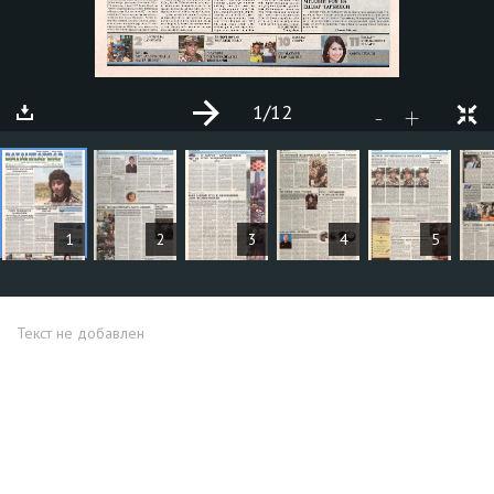
1
/12
+
-
СТАТЬИ
1
2
3
4
5
Текст не добавлен