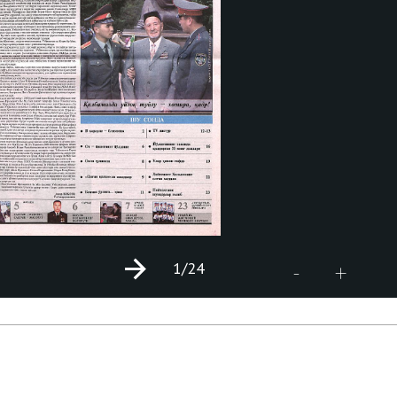
1
/24
+
-