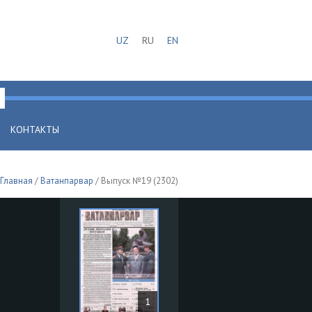
UZ
RU
EN
КОНТАКТЫ
Главная
/
Ватанпарвар
/ Выпуск №19 (2302)
1