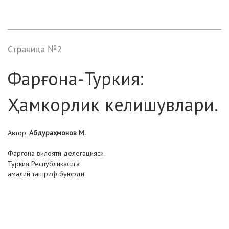
Страница №2
Фарғона-Туркия:
Ҳамкорлик келишувлари.
Автор:
Абдураҳмонов М.
Фарғона вилояти делегацияси
Туркия Республикасига
амалий ташриф буюрди.