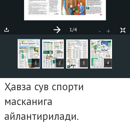
1
/4
+
-
СТАТЬИ
1
2
3
4
Страница №1
Ҳавза сув спорти
масканига
айлантирилади.