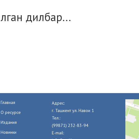
лган дилбар...
Главная
Адрес:
г. Ташкент ул. Навои 1
О ресурсе
Тел.:
Издания
(99871) 232-83-94
Новинки
E-mail: