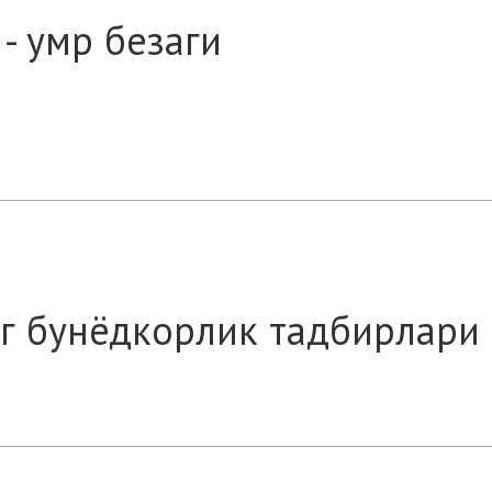
- умр безаги
г бунёдкорлик тадбирлари