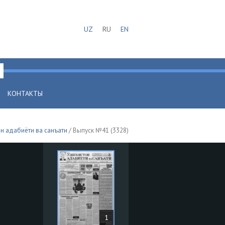
UZ
RU
EN
КОНТАКТЫ
н адабиёти ва санъати
/ Выпуск №41 (3328)
1