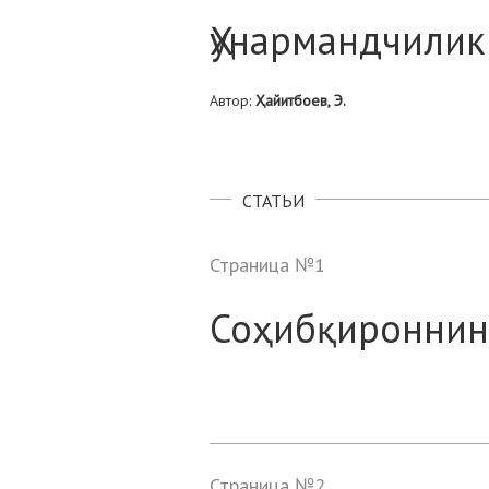
Ҳунармандчилик 
Автор:
Ҳайитбоев, Э.
СТАТЬИ
Страница №1
Соҳибқироннин
Страница №2