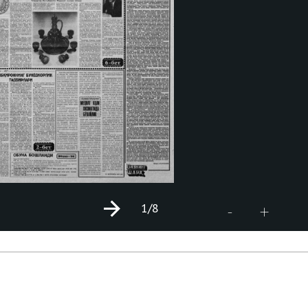
1
/8
+
-