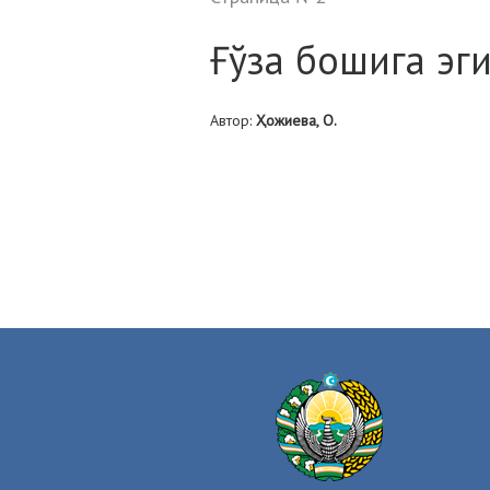
Ғўза бошига эги
Автор:
Ҳожиева, О.