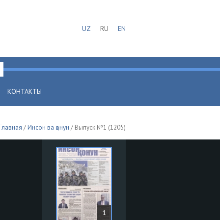
UZ
RU
EN
КОНТАКТЫ
Главная
/
Инсон ва қонун
/ Выпуск №1 (1205)
1