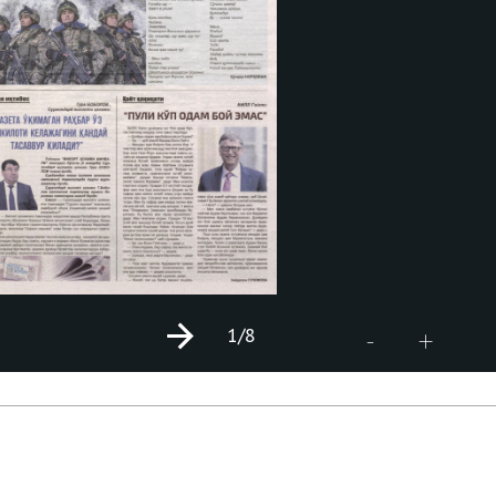
1
/8
+
-