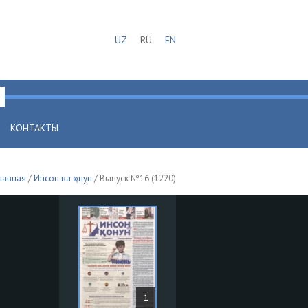
UZ
RU
EN
КОНТАКТЫ
лавная
/
Инсон ва қонун
/ Выпуск №16 (1220)
1