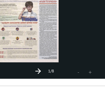
1
/8
+
-