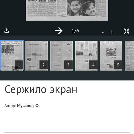
1
/6
+
-
СТАТЬИ
1
2
3
4
5
Страница №1
Сержило экран
Автор:
Мусажон, Ф.