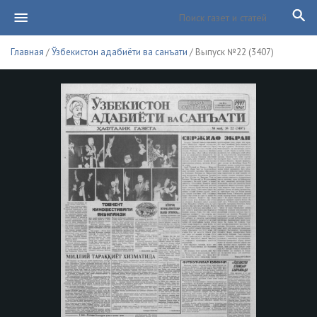
Главная
/
Ўзбекистон адабиёти ва санъати
/ Выпуск №22 (3407)