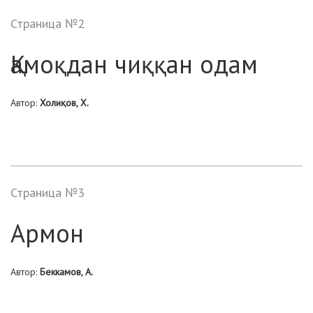
Страница №2
Қамоқдан чиққан одам
Автор:
Холиқов, Х.
Страница №3
Армон
Автор:
Беккамов, А.