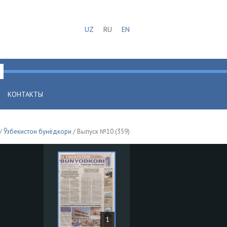
UZ
RU
EN
КОНТАКТЫ
/
Ўзбекистон бунёдкори
/ Выпуск №10 (359)
1