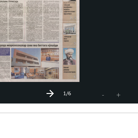
1
/6
+
-