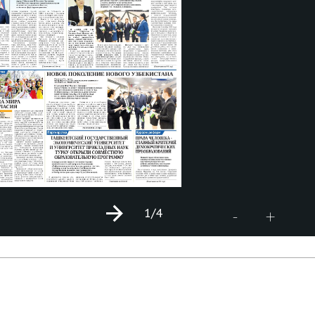
1
/4
+
-