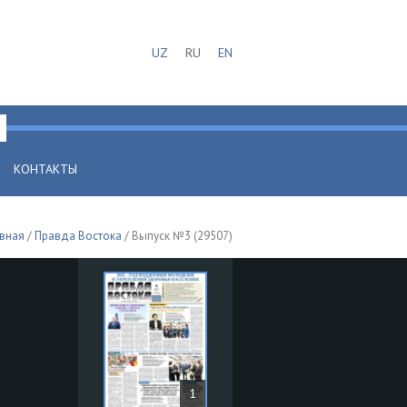
UZ
RU
EN
КОНТАКТЫ
авная
/
Правда Востока
/ Выпуск №3 (29507)
1