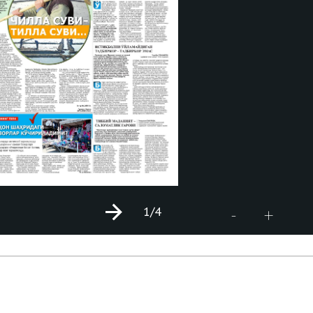
1
/4
+
-