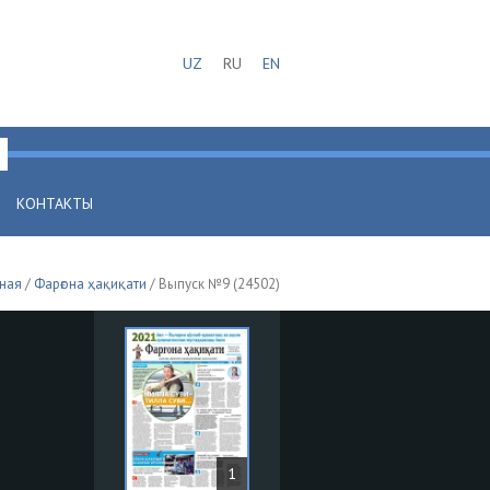
UZ
RU
EN
КОНТАКТЫ
ная
/
Фарғона ҳақиқати
/ Выпуск №9 (24502)
1