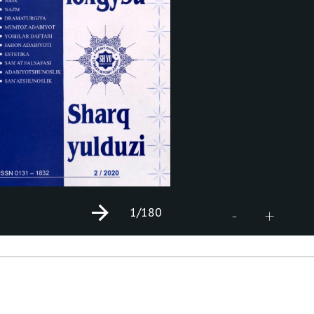
1
/180
+
-