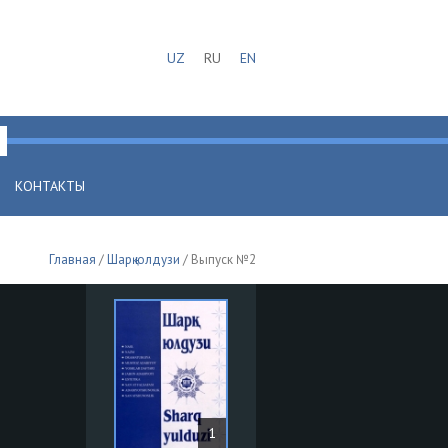
UZ
RU
EN
КОНТАКТЫ
Главная
/
Шарқ юлдузи
/ Выпуск №2
1