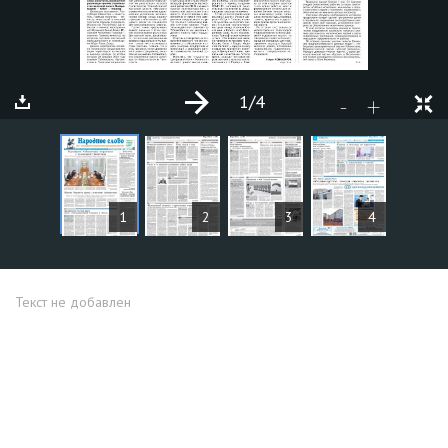
1
/4
+
-
СТАТЬИ
1
2
3
4
Текст не добавлен