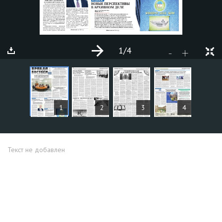
1
/4
+
-
СТАТЬИ
1
2
3
4
Текст не добавлен