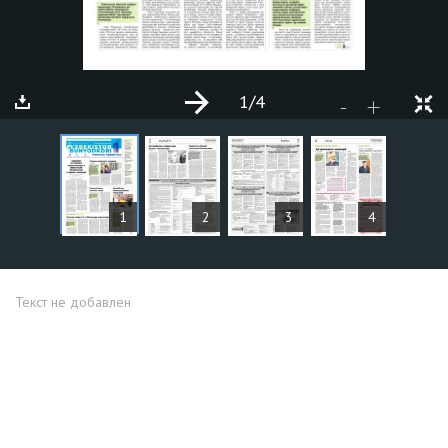
1
/4
+
-
СТАТЬИ
1
2
3
4
Текст не добавлен