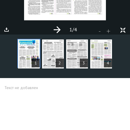
1
/4
+
-
СТАТЬИ
1
2
3
4
Текст не добавлен