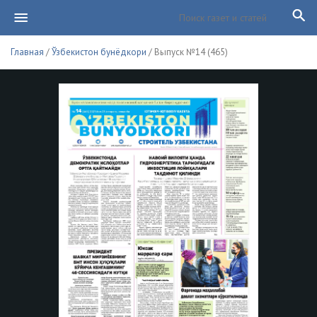
Главная
/
Ўзбекистон бунёдкори
/ Выпуск №14 (465)