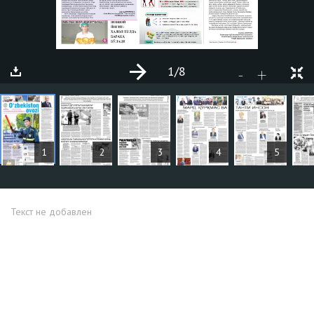
1
/8
+
-
СТАТЬИ
1
2
3
4
5
Текст не добавлен