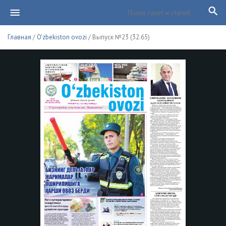
Главная
/
O'zbekiston ovozi
/ Выпуск №23 (32.65)