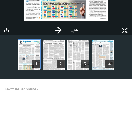
1
/4
+
-
СТАТЬИ
1
2
3
4
Текст не добавлен