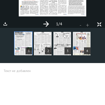
1
/4
+
-
СТАТЬИ
1
2
3
4
Текст не добавлен