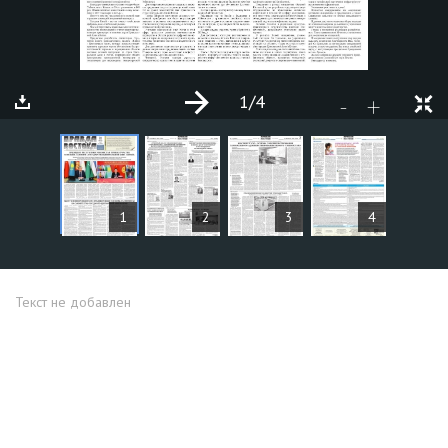
1
/4
+
-
СТАТЬИ
1
2
3
4
Текст не добавлен