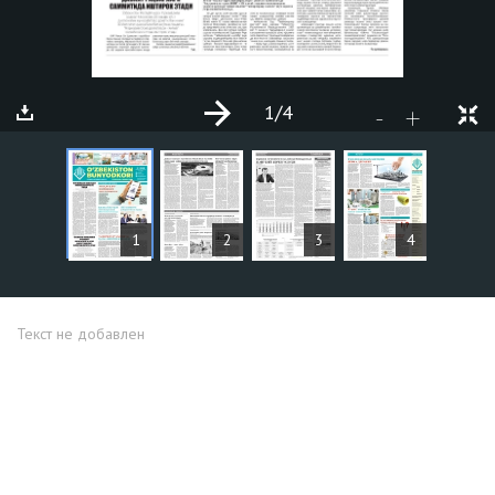
1
/4
+
-
СТАТЬИ
1
2
3
4
Текст не добавлен