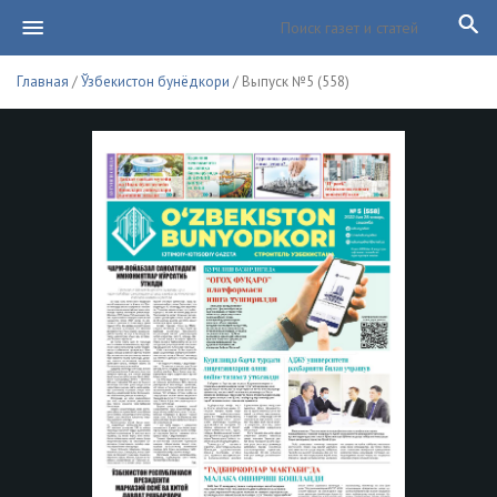
Главная
/
Ўзбекистон бунёдкори
/ Выпуск №5 (558)