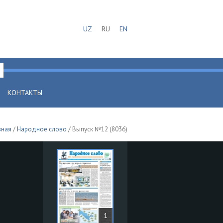
UZ
RU
EN
КОНТАКТЫ
вная
/
Народное слово
/ Выпуск №12 (8036)
1