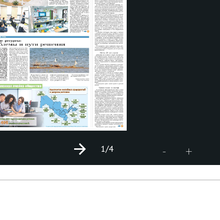
1
/4
+
-