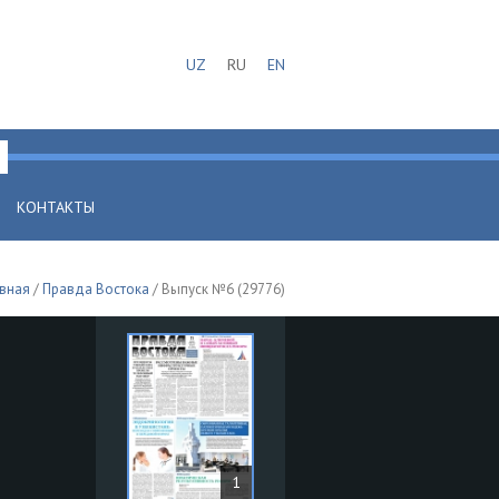
UZ
RU
EN
КОНТАКТЫ
авная
/
Правда Востока
/ Выпуск №6 (29776)
1