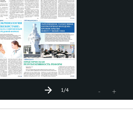
1
/4
+
-