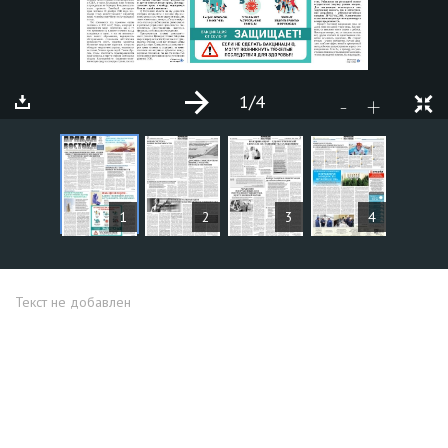
1
/4
+
-
СТАТЬИ
1
2
3
4
Текст не добавлен