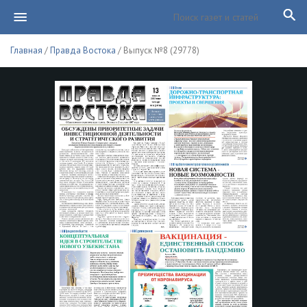
Главная
/
Правда Востока
/ Выпуск №8 (29778)