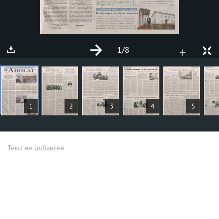
1
/8
+
-
СТАТЬИ
1
2
3
4
5
Текст не добавлен