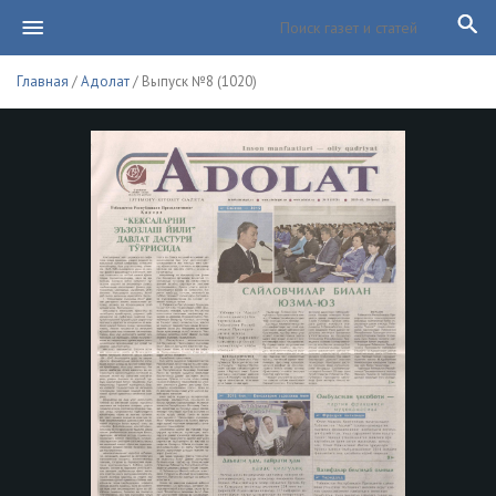
Главная
/
Адолат
/ Выпуск №8 (1020)