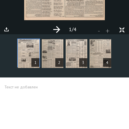
1
/4
+
-
СТАТЬИ
1
2
3
4
Текст не добавлен