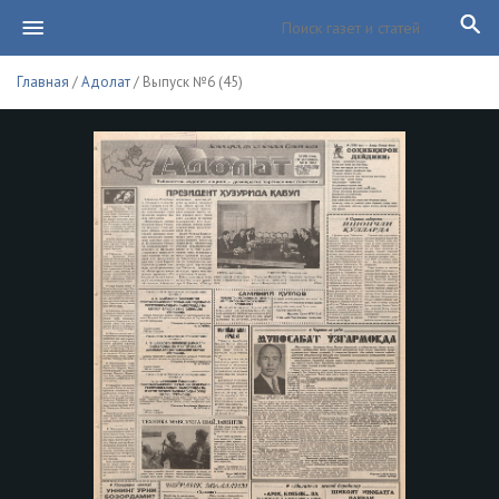
Главная
/
Адолат
/ Выпуск №6 (45)