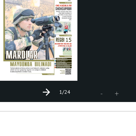
1
/24
+
-