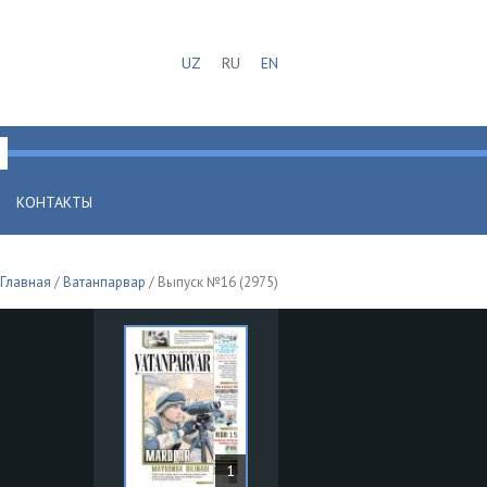
UZ
RU
EN
КОНТАКТЫ
Главная
/
Ватанпарвар
/ Выпуск №16 (2975)
1