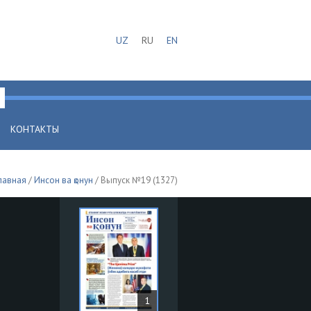
UZ
RU
EN
КОНТАКТЫ
лавная
/
Инсон ва қонун
/ Выпуск №19 (1327)
1