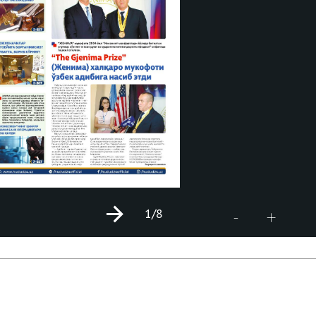
1
/8
+
-