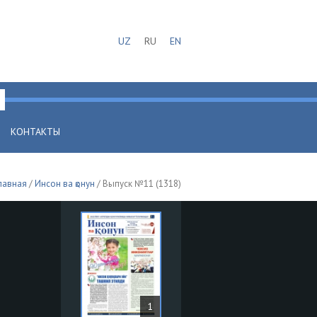
UZ
RU
EN
КОНТАКТЫ
лавная
/
Инсон ва қонун
/ Выпуск №11 (1318)
1