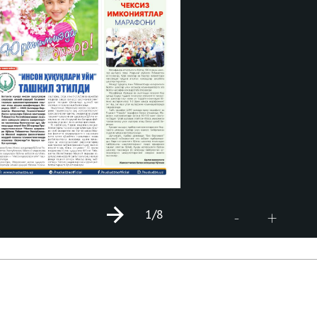
1
/8
+
-