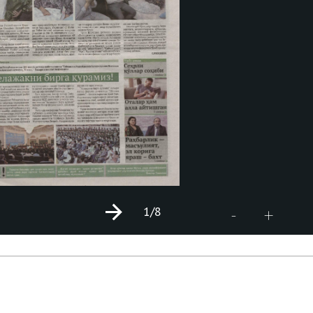
1
/8
+
-