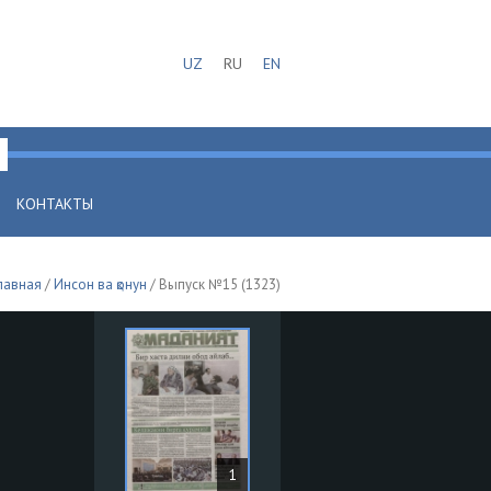
UZ
RU
EN
КОНТАКТЫ
лавная
/
Инсон ва қонун
/ Выпуск №15 (1323)
1