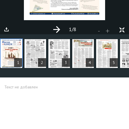
1
/8
+
-
СТАТЬИ
1
2
3
4
5
Текст не добавлен