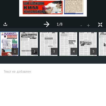
1
/8
+
-
СТАТЬИ
1
2
3
4
5
Текст не добавлен