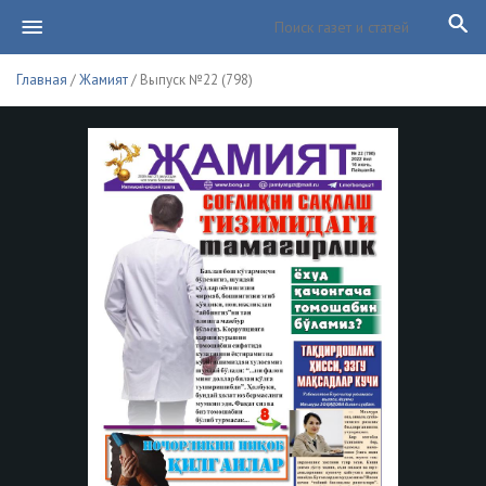
Главная
/
Жамият
/ Выпуск №22 (798)