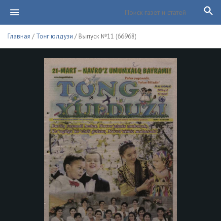
Главная
/
Тонг юлдузи
/ Выпуск №11 (66968)