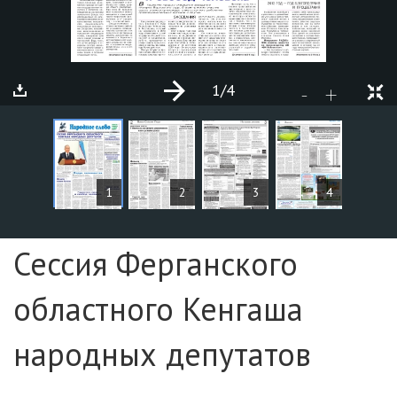
1
/4
+
-
СТАТЬИ
1
2
3
4
Страница №1
Сессия Ферганского
областного Кенгаша
народных депутатов