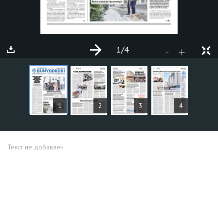
1
/4
+
-
СТАТЬИ
1
2
3
4
Текст не добавлен