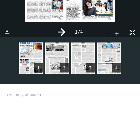
1
/4
+
-
СТАТЬИ
1
2
3
4
Текст не добавлен