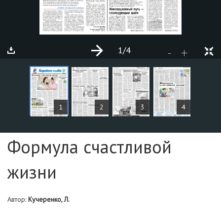
1
/4
+
-
СТАТЬИ
1
2
3
4
Страница №1
Формула счастливой
жизни
Автор:
Кучеренко, Л.