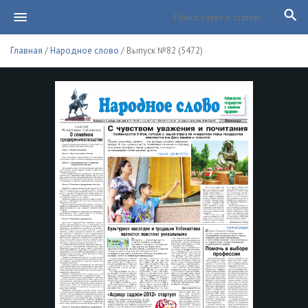
Главная
/
Народное слово
/ Выпуск №82 (5472)