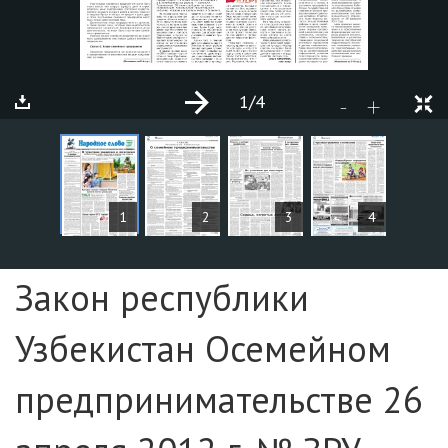
1
/4
+
-
СТАТЬИ
1
2
3
4
Страница №1
Закон республики
Узбекистан Осемейном
предпринимательстве 26