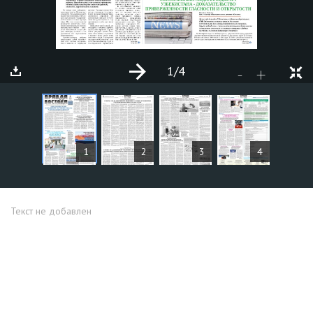
1
/4
+
-
СТАТЬИ
1
2
3
4
Текст не добавлен