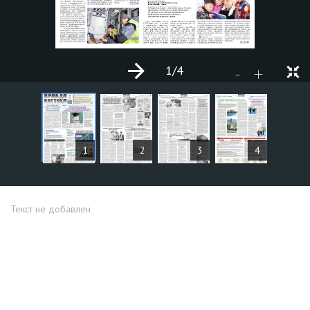
1
/4
+
-
СТАТЬИ
1
2
3
4
Текст не добавлен