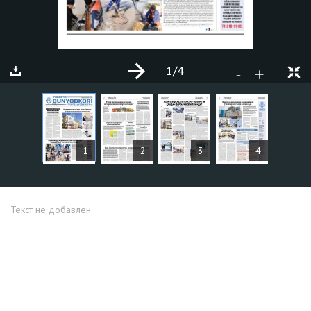
1
/4
+
-
СТАТЬИ
1
2
3
4
Текст не добавлен