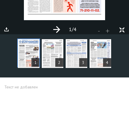
1
/4
+
-
СТАТЬИ
1
2
3
4
Текст не добавлен